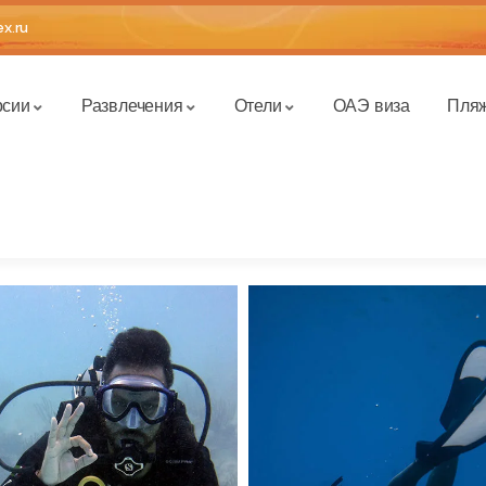
x.ru
рсии
Развлечения
Отели
ОАЭ виза
Пля