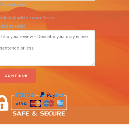
eview Aladdin Lamp Tours
lick to rate)