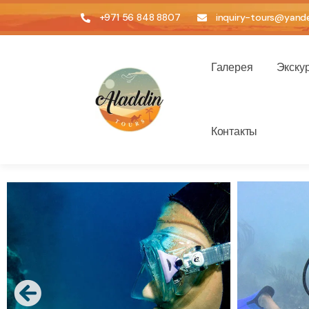
+971 56 848 8807
inquiry-tours@yande
Галерея
Экску
Контакты