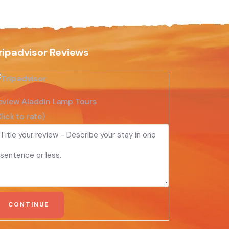
ripadvisor Reviews
eview Aladdin Lamp Tours
lick to rate)