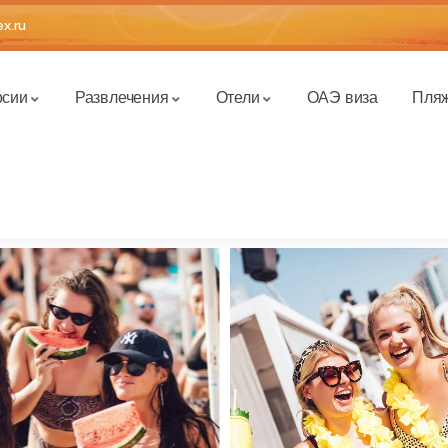
x.ru
рсии
Развлечения
Отели
ОАЭ виза
Пля