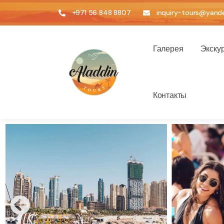
+971 56 848 8807
inquiry-tours@yande
Галерея
Экску
Контакты