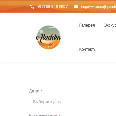
+971 56 848 8807
inquiry-tours@yande
Галерея
Экску
Контакты
Дата: