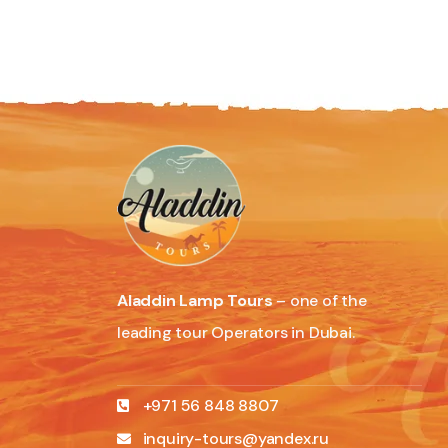
Aladdin Lamp Tours
– one of the
leading tour Operators in Dubai.
+971 56 848 8807
inquiry-tours@yandex.ru