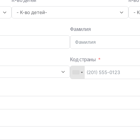
К-во детей
К-во
Фамилия
Код страны