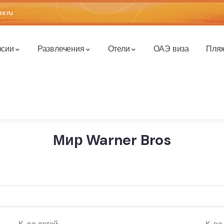
x.ru
рсии
Развлечения
Отели
ОАЭ виза
Пля
Мир Warner Bros