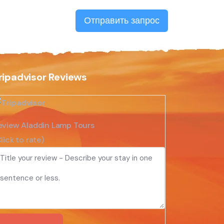
Отправить запрос
ripadvisor Reviews
eview Aladdin Lamp Tours
lick to rate)