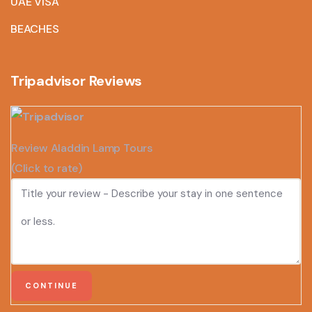
UAE VISA
BEACHES
Tripadvisor Reviews
Review Aladdin Lamp Tours
(Click to rate)