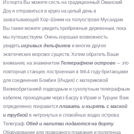
Из порта Вы можете сесть на традиционный Оманский
Доу и отправиться в круиз на целый день в
захватывающий Хор-Шимм на полуострове Мусандам.
Вы также можете увидеть прибрежные деревеньки, пока
мы путешествуем. Очень хорошая возможность
увидеть
игривых дельфинов
и многих других
экзотических морских существ. Хотим обратить Ваше
внимание, на знаменитом
Телеграфном острове
— это
повторная станция, построенная в 1864 году британцами
для соединения Бомбея (Индия) с материковой
Великобританией подводным и сухопутным телеграфным
кабелем, проходящим через Басру в Ираке и Турции. Вам
определенно понравится
плавать и нырять с маской
и трубкой
в нетронутых и спокойных водах острова
Телеграф.
Обед и напитки подаются на борту
.
Оборудование для подводного плавания и полотенца