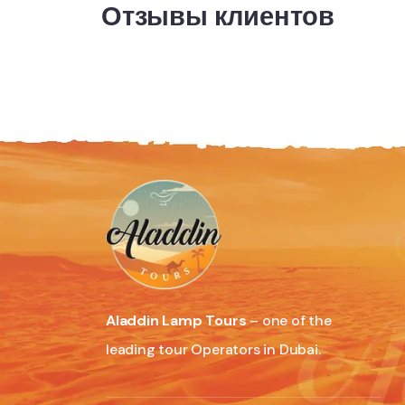
Отзывы клиентов
Aladdin Lamp Tours
– one of the
leading tour Operators in Dubai.