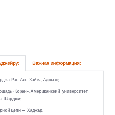
уджейру:
Важная информация:
рджа, Рас-Аль-Хайма, Аджман;
ощадь «
Коран», Американский университет,
ры Шарджи
;
орной цепи — Хаджар
;