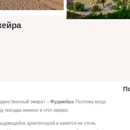
жейра
П
 единственный эмират –
Фуджейра
. Поэтому когда
ду поездка именно в этот эмират.
 выдающейся архитектурой и кажется не столь