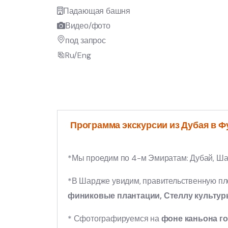
Падающая башня
Видео/фото
под запрос
Ru/Eng
Программа экскурсии из Дубая в Ф
*Мы проедим по 4-м Эмиратам: Дубай, Ша
*В Шардже увидим, правительственную пл
финиковые плантации, Стеллу культу
* Сфотографируемся на
фоне каньона г