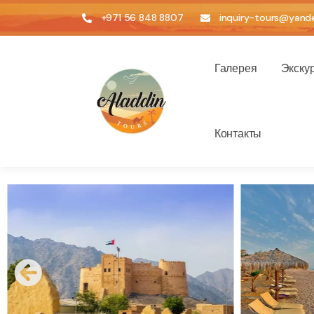
+971 56 848 8807
inquiry-tours@yande
Галерея
Экску
Контакты