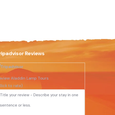
ripadvisor Reviews
eview Aladdin Lamp Tours
lick to rate)