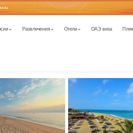
x.ru
рсии
Развлечения
Отели
ОАЭ виза
Пля