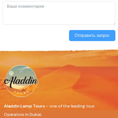
Отправить запрос
Aladdin Lamp Tours
– one of the leading tour
Operators in Dubai.