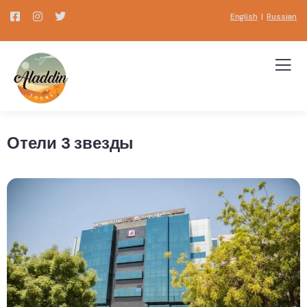
English
|
Russian
Отели 3 звезды