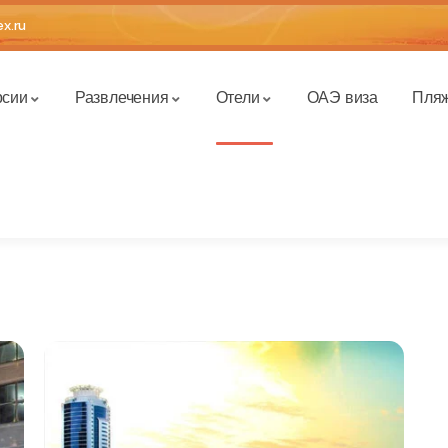
x.ru
рсии
Развлечения
Отели
ОАЭ виза
Пля