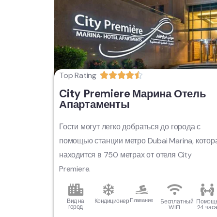
Top Rating





City Premiere Марина Отель
Апартаменты
Гости могут легко добраться до города с
помощью станции метро Dubai Marina, котор
находится в 750 метрах от отеля City
Premiere.
Вид на
Кондиционер
Плавание
Бесплатный
Помощ
город
WIFI
24 час