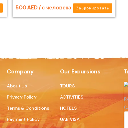
500 AED / с человека
ь
Забронировать
Company
Our Excursions
T
About Us
TOURS
Privacy Policy
ACTIVITIES
R
(C
Terms & Conditions
HOTELS
Payment Policy
UAE VISA