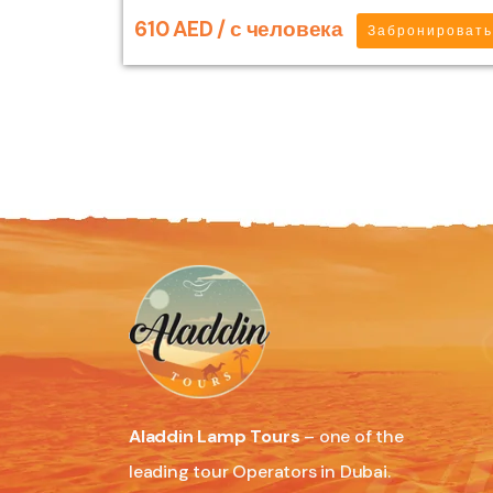
610 AED / с человека
Забронироват
Aladdin Lamp Tours
– one of the
leading tour Operators in Dubai.