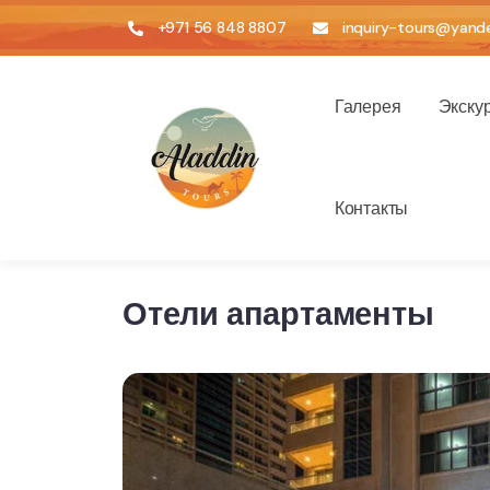
+971 56 848 8807
inquiry-tours@yande
Галерея
Экску
Контакты
Отели апартаменты