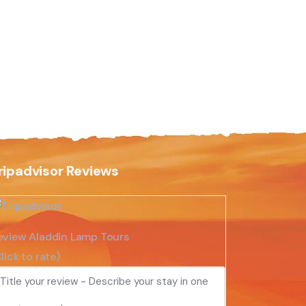
ripadvisor Reviews
eview Aladdin Lamp Tours
lick to rate)