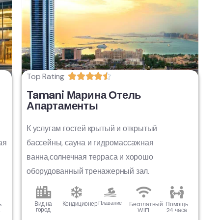
Top Rating





Tamani Марина Отель
Апартаменты
К услугам гостей крытый и открытый
ая
бассейны, сауна и гидромассажная
ванна,солнечная терраса и хорошо
оборудованный тренажерный зал.
Вид на
Кондиционер
Плавание
ь
Бесплатный
Помощь
город
а
WIFI
24 часа